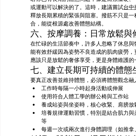
或運動可以解決的了。這時，建議嘗試
台中
釋放長期累積的緊張與阻塞。撥筋不只是一
合，能從根源處改善體態結構。
六、按摩調養：日常放鬆與
在忙碌的生活節奏中，許多人忽略了休息與
能有效舒緩因為姿勢不良造成的肌肉疲勞，
應該只是放鬆的奢侈享受，更是身體維護的
七、建立長期可持續的體態
要真正改善並維持體態，必須將體態觀念融
工作時每隔一小時起身活動或伸展
使用符合人體工學的辦公椅與工作站
養成站姿與坐姿時，核心收緊、肩膀放
培養規律運動習慣，特別是結合肌力與
等
每週一次或兩次進行身體調理（如推拿