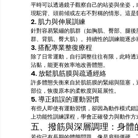
平時可以透過鏡子觀察自己的站姿與坐姿，
現駝背、頭前傾或左右不對稱的情形。這是
2. 肌力與伸展訓練
針對容易緊繃的肌群（如胸肌、臀部、腿後
群、背肌、臀大肌）。持續性的訓練能逐步
3. 搭配專業整復療程
除了日常運動，自行調整往往有限，此時透
沾黏，能更有效率地改善體態。
4. 放鬆肌筋膜與疏通經絡
許多體態失衡來自於肌筋膜的緊縮與阻塞，
部位，恢復原本的柔軟度與延展性。
5. 導正錯誤的運動習慣
有些人即使有運動習慣，卻因為動作模式錯
上功能性訓練課程，學會正確發力與動作方
五、撥筋與深層調理：身體
若你已有長期的體態問題，像是肩頸僵硬、